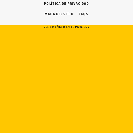
POLÍTICA DE PRIVACIDAD
MAPA DEL SITIO
FAQS
>>> DISEÑADO EN EL PNW. <<<