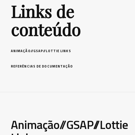
Links de
conteúdo
ANIMAÇÃO//GSAP//LOTTIE LINKS
REFERÊNCIAS DE DOCUMENTAÇÃO
Animação//GSAP//Lottie