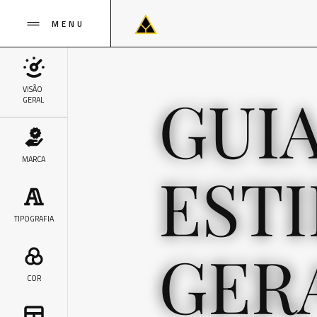
MENU
GUI
VISÃO
GERAL
MARCA
ESTI
TIPOGRAFIA
GER
COR