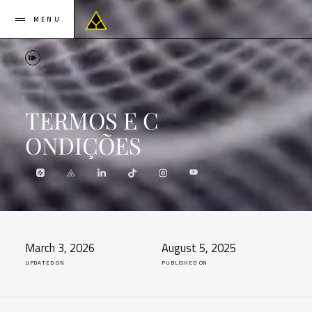
MENU
T
E
R
M
O
S
E
C
O
N
D
I
Ç
Õ
E
S
Check out my YouTube channel
Check out my Zaap profile
Check out my LinkedIn profile
Check out my TikTok profile
Check out my Instagram profile
March 3, 2026
August 5, 2025
UPDATED ON
PUBLISHED ON