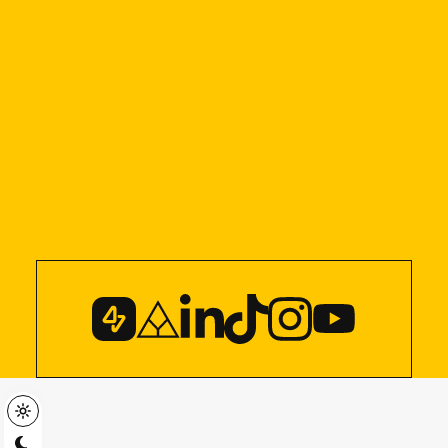
Check out my YouTube channe
Check out my Zaap profile
Check out my LinkedIn profile
Check out my TikTok profile
Check out my Instagram profile