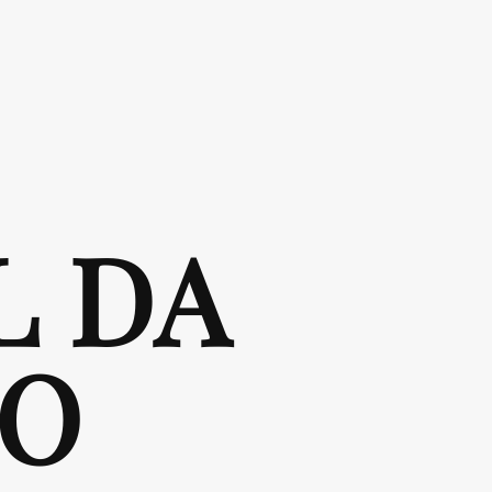
L DA
ÃO