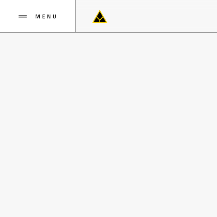
MENU
OS AM
Os Amish