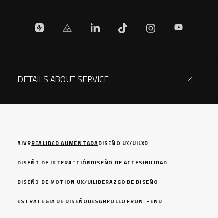
Check out 
Check out my Zaap profile
Check out my LinkedIn profile
Check out my TikTok profi
Check out my Inst
DETAILS ABOUT SERVICE
AI
VR
REALIDAD AUMENTADA
DISEÑO UX/UI
LXD
DISEÑO DE INTERACCIÓN
DISEÑO DE ACCESIBILIDAD
DISEÑO DE MOTION UX/UI
LIDERAZGO DE DISEÑO
ESTRATEGIA DE DISEÑO
DESARROLLO FRONT-END