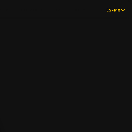
ES-MX
A DE
PORTAFOLIO
CV
CONTACTO
A